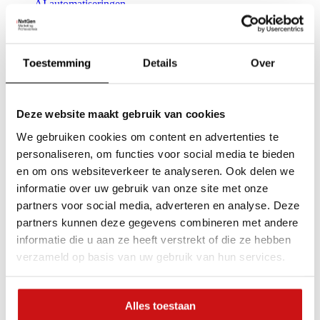
AI automatiseringen
Hosting en migratie
:
Content Creators
Toestemming
Details
Over
Content marketing
Deze website maakt gebruik van cookies
Lees meer
We gebruiken cookies om content en advertenties te
personaliseren, om functies voor social media te bieden
Foto en video
en om ons websiteverkeer te analyseren. Ook delen we
informatie over uw gebruik van onze site met onze
Motion design
partners voor social media, adverteren en analyse. Deze
SEO copywriting
partners kunnen deze gegevens combineren met andere
Copywriting
informatie die u aan ze heeft verstrekt of die ze hebben
Social media beheer
verzameld op basis van uw gebruik van hun services.
Insights
Activities
Trainingen
Alles toestaan
Live Marketing Update