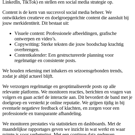
LinkedIn, TikTok) en stellen een social media strategie op.
Content is de kern van succesvol social media beheer. We
ontwikkelen creatieve en doelgroepgerichte content die aansluit bij
jouw merkidentiteit. Dit bestaat uit:
Visuele content: Professionele afbeeldingen, grafische
ontwerpen en video’s.
Copywriting: Sterke teksten die jouw boodschap krachtig
overbrengen.
Contentkalender: Een gestructureerde planning voor
regelmatige en consistente posts.
We houden rekening met inhakers en seizoensgebonden trends,
zodat je altijd actueel blijft.
We verzorgen regelmatige en geoptimaliseerde posts op alle
relevante platforms. We monitoren reacties, berichten en vragen van
volgers en gaan actief de interactie aan. Dit bevordert de band met je
doelgroep en versterkt je online reputatie. We grijpen tijdig in bij
eventuele negatieve feedback of klachten, en zorgen voor een
professionele en transparante afhandeling.
We monitoren prestaties via statistieken en dashboards. Met de
maandelijkse rapportages geven we inzicht in wat werkt en waar
ruimte is voor verbetering. Met een continue data-gedreven