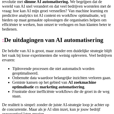
revolutie met
slimme AI automatisering.
We begrijpen dat de
wereld van AI snel verandert en dat veel bedrijven worstelen met de
vraag: hoe kan AI mijn groei versnellen? Van machine learning en
predictive analytics tot AI content en workflow optimalisatie, wij
bieden op maat gemaakte oplossingen die organisaties helpen om
efficiënter te werken, hun omzet te verhogen en hun klanten beter te
bedienen.
:
De uitdagingen van AI automatisering
De belofte van AI is groot, maar zonder een duidelijke strategie blijft
het vaak bij losse experimenten die weinig opleveren. Veel bedrijven
ervaren:
Tijdrovende processen die niet automatisch worden
geoptimaliseerd.
Onbenutte data waardoor belangrijke inzichten verloren gaan.
Gemiste kansen op het gebied van
AI zoekmachine
optimalisatie
en
marketing automatisering
.
Frustratie door inefficiënte workflows die de groei in de weg
staan.
De realiteit is simpel: zonder de juiste AI-strategie loop je achter op
de concurrentie. Maar als je AI slim inzet, kun je jouw bedrijf
exponentieel laten groeien.