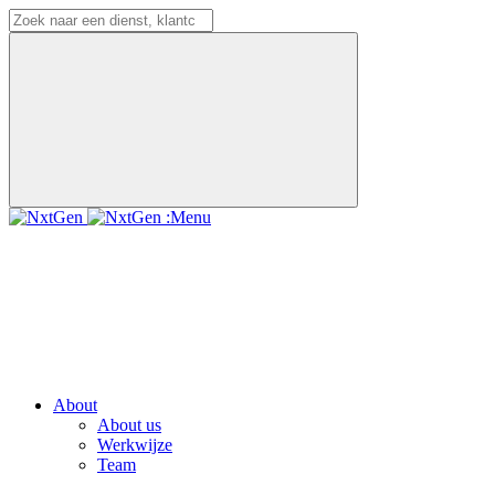
:Menu
About
About us
Werkwijze
Team