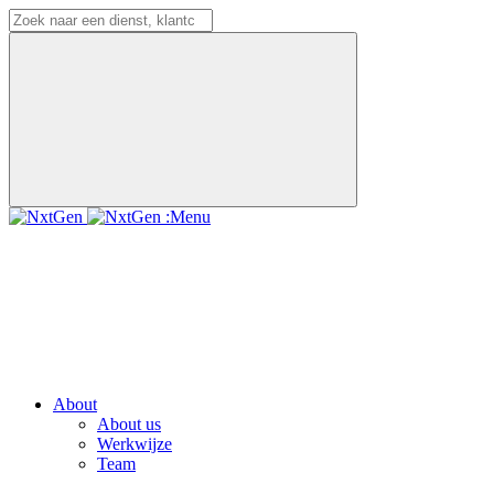
:Menu
About
About us
Werkwijze
Team