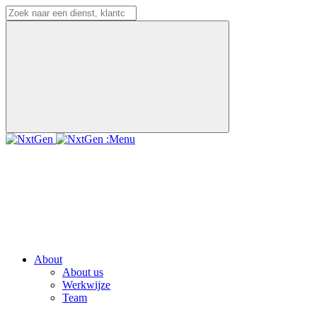
:Menu
About
About us
Werkwijze
Team