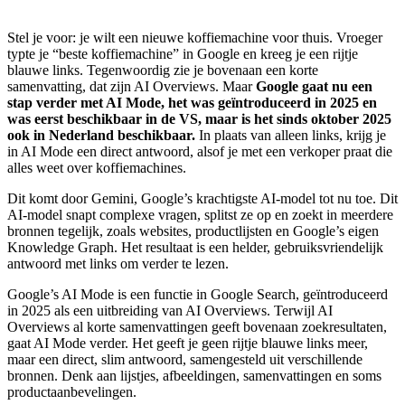
Stel je voor: je wilt een nieuwe koffiemachine voor thuis. Vroeger
typte je “beste koffiemachine” in Google en kreeg je een rijtje
blauwe links. Tegenwoordig zie je bovenaan een korte
samenvatting, dat zijn AI Overviews. Maar
Google gaat nu een
stap verder met AI Mode, het was geïntroduceerd in 2025 en
was eerst beschikbaar in de VS, maar is het sinds oktober 2025
ook in Nederland beschikbaar.
In plaats van alleen links, krijg je
in AI Mode een direct antwoord, alsof je met een verkoper praat die
alles weet over koffiemachines.
Dit komt door Gemini, Google’s krachtigste AI-model tot nu toe. Dit
AI-model snapt complexe vragen, splitst ze op en zoekt in meerdere
bronnen tegelijk, zoals websites, productlijsten en Google’s eigen
Knowledge Graph. Het resultaat is een helder, gebruiksvriendelijk
antwoord met links om verder te lezen.
Google’s AI Mode is een functie in Google Search, geïntroduceerd
in 2025 als een uitbreiding van AI Overviews. Terwijl AI
Overviews al korte samenvattingen geeft bovenaan zoekresultaten,
gaat AI Mode verder. Het geeft je geen rijtje blauwe links meer,
maar een direct, slim antwoord, samengesteld uit verschillende
bronnen. Denk aan lijstjes, afbeeldingen, samenvattingen en soms
productaanbevelingen.