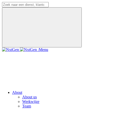
:Menu
About
About us
Werkwijze
Team