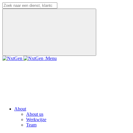
:Menu
About
About us
Werkwijze
Team